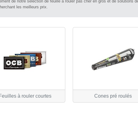
ement de notre sélection de feuille à rouler pas cher en gros et de solutions d
rchant les meilleurs prix.
Feuilles à rouler courtes
Cones pré roulés