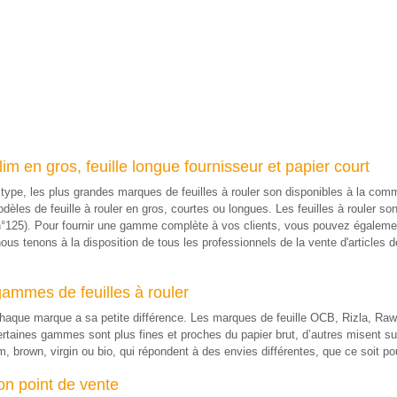
slim en gros, feuille longue fournisseur et papier court
ut type, les plus grandes marques de feuilles à rouler son disponibles à la 
es de feuille à rouler en gros, courtes ou longues. Les feuilles à rouler son
°125). Pour fournir une gamme complète à vos clients, vous pouvez également 
nous tenons à la disposition de tous les professionnels de la vente d'article
ammes de feuilles à rouler
e chaque marque a sa petite différence. Les marques de feuille OCB, Rizla, 
rtaines gammes sont plus fines et proches du papier brut, d’autres misent su
, brown, virgin ou bio, qui répondent à des envies différentes, que ce soit pou
son point de vente