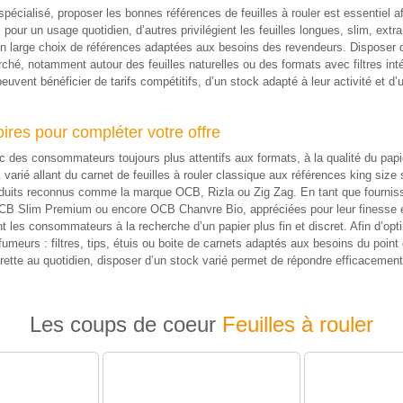
écialisé, proposer les bonnes références de feuilles à rouler est essentiel
s pour un usage quotidien, d’autres privilégient les feuilles longues, slim, ext
un large choix de références adaptées aux besoins des revendeurs. Disposer d
é, notamment autour des feuilles naturelles ou des formats avec filtres int
uvent bénéficier de tarifs compétitifs, d’un stock adapté à leur activité et d
oires pour compléter votre offre
 des consommateurs toujours plus attentifs aux formats, à la qualité du pap
 varié allant du carnet de feuilles à rouler classique aux références king siz
roduits reconnus comme la marque OCB, Rizla ou Zig Zag. En tant que fourniss
im Premium ou encore OCB Chanvre Bio, appréciées pour leur finesse et leu
s consommateurs à la recherche d’un papier plus fin et discret. Afin d’opti
fumeurs : filtres, tips, étuis ou boite de carnets adaptés aux besoins du point
rette au quotidien, disposer d’un stock varié permet de répondre efficacemen
Les coups de coeur
Feuilles à rouler