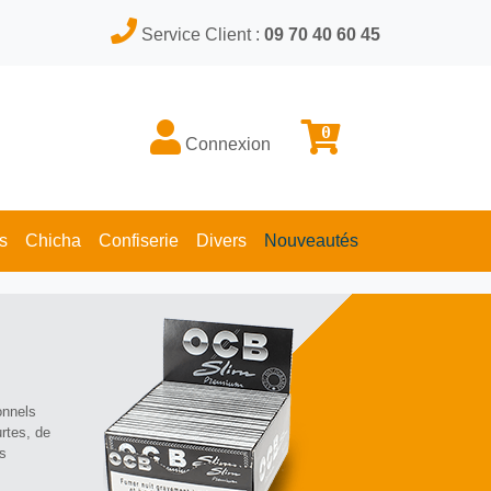
Service Client :
09 70 40 60 45
0
Connexion
s
Chicha
Confiserie
Divers
Nouveautés
onnels
urtes, de
us