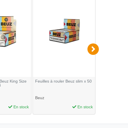
 Beuz King Size
Feuilles à rouler Beuz slim x 50
Feuille à roule
4
Slim et Tips x 2
Beuz
Beuz
En stock
En stock