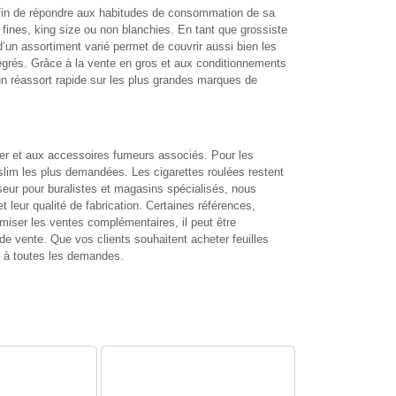
 afin de répondre aux habitudes de consommation de sa
ra fines, king size ou non blanchies. En tant que grossiste
’un assortiment varié permet de couvrir aussi bien les
égrés. Grâce à la vente en gros et aux conditionnements
’un réassort rapide sur les plus grandes marques de
ier et aux accessoires fumeurs associés. Pour les
e slim les plus demandées. Les cigarettes roulées restent
eur pour buralistes et magasins spécialisés, nous
r qualité de fabrication. Certaines références,
miser les ventes complémentaires, il peut être
 de vente. Que vos clients souhaitent acheter feuilles
t à toutes les demandes.