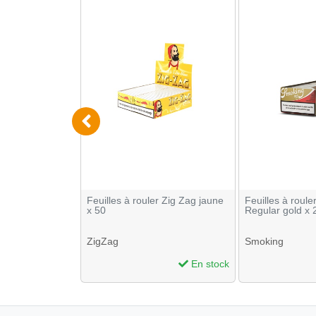
 rouler ATOA
Feuilles à rouler Zig Zag jaune
Feuilles à roul
 50
x 50
Regular gold x 
ZigZag
Smoking
En stock
En stock