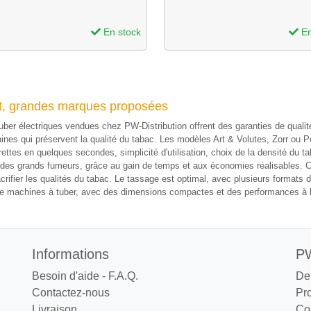
En stock
En
ot, grandes marques proposées
ber électriques vendues chez PW-Distribution offrent des garanties de qualit
nes qui préservent la qualité du tabac. Les modèles Art & Volutes, Zorr ou Pow
arettes en quelques secondes, simplicité d'utilisation, choix de la densité du 
s des grands fumeurs, grâce au gain de temps et aux économies réalisables.
crifier les qualités du tabac. Le tassage est optimal, avec plusieurs formats d
ni de machines à tuber, avec des dimensions compactes et des performances à
Informations
PW
Besoin d'aide - F.A.Q.
De
Contactez-nous
Pr
Livraison
Co