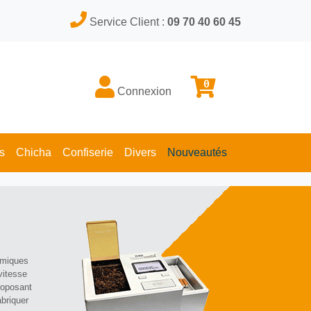
Service Client :
09 70 40 60 45
0
Connexion
s
Chicha
Confiserie
Divers
Nouveautés
nomiques
vitesse
roposant
abriquer