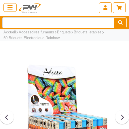
Accueil
Accessoires fumeurs
Briquets
Briquets jetables
50 Briquets Electronique Rainbow