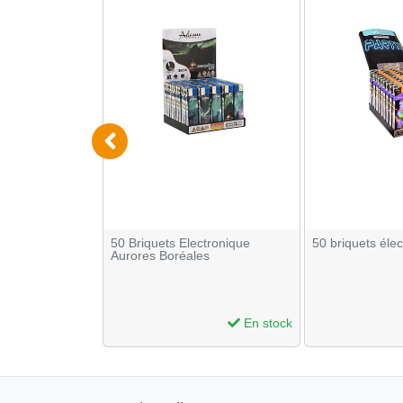
ctroniques
50 Briquets Electronique
50 briquets éle
paques
Aurores Boréales
En stock
En stock