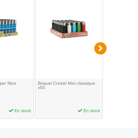
pper Nice
Briquet Cricket Mini classique
50 Briquets Ele
x50
En stock
En stock