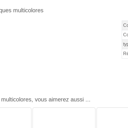
iques multicolores
C
Co
ty
Ré
multicolores, vous aimerez aussi ...