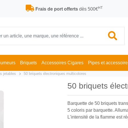
HT
Frais de port offerts
dès 500€
Fumeurs
Briquets
Accessoires Cigares
Pipes et accessoire
s jetables
50 briquets électroniques multicolores
50 briquets élec
Barquette de 50 briquets trans
5 coloris par barquette. Allu
L'intensité de la flamme est ré