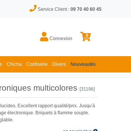
Service Client :
09 70 40 60 45
0
Connexion
s
Chicha
Confiserie
Divers
Nouveautés
troniques multicolores
[31196]
lucides. Excellent rapport qualité/prix. Jusqu'à
mage électronique. Briquets à flamme souple.
glable.