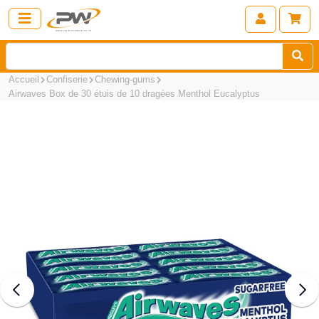
Accueil
Confiserie
Chewing-gums
Airwaves Box de 30 étuis de 10 dragées Menthol Eucalyptus