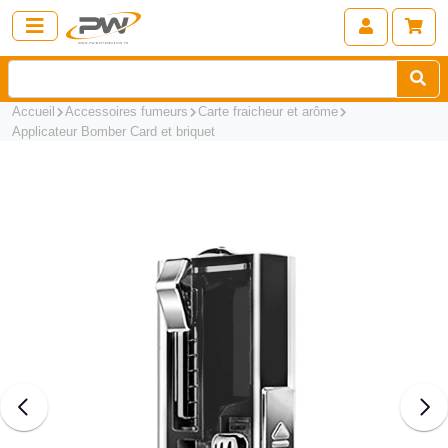
Accueil
Accessoires fumeurs
Carte fraicheur et arôme
Applicateur Bomber Card et briquet