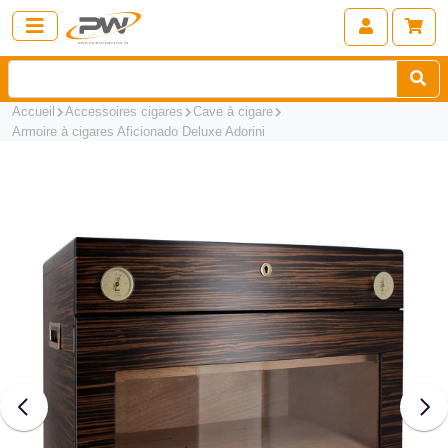
Accueil
Accessoires cigares
Cave à cigare
Armoire à cigares Aficionado Deluxe Adorini