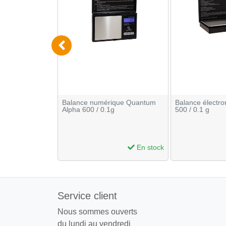
3 AAA x 10
Balance numérique Quantum
Balance électro
Alpha 600 / 0.1g
500 / 0.1 g
En stock
En stock
Service client
Nous sommes ouverts
du lundi au vendredi