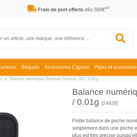
HT
Frais de port offerts
dès 500€
Fumeurs
Briquets
Accessoires Cigares
Pipes et accessoire
n
Balance numérique Quantum Gamma 100 / 0.01g
Balance numér
/ 0.01g
[24928]
Petite balance de poche numéri
simplement dans une poche et
plus est très précise puisqu'ell