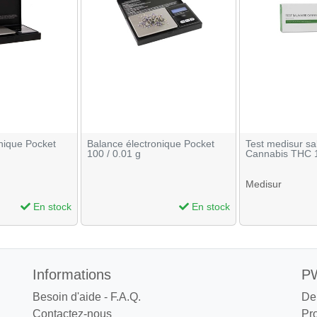
nique Pocket
Balance électronique Pocket
Test medisur sal
100 / 0.01 g
Cannabis THC 
Medisur
En stock
En stock
Informations
PW
Besoin d'aide - F.A.Q.
De
Contactez-nous
Pr