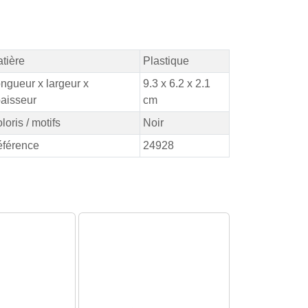
tière
Plastique
ngueur x largeur x
9.3 x 6.2 x 2.1
aisseur
cm
loris / motifs
Noir
férence
24928