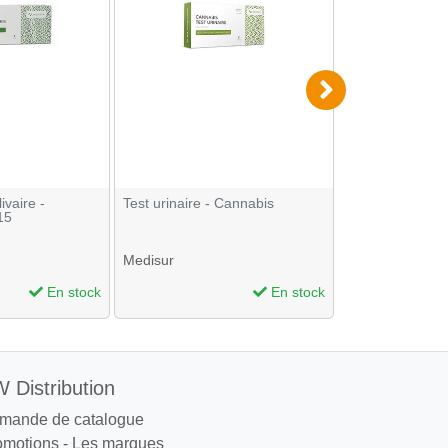
ivaire -
Test urinaire - Cannabis
Balance numér
15
Delta 600 / 0.1g
Medisur
En stock
En stock
 Distribution
mande de catalogue
omotions
-
Les marques