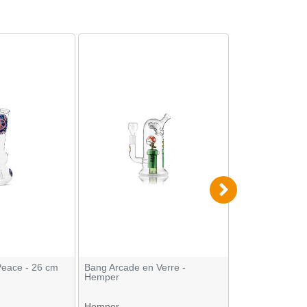
Peace - 26 cm
Bang Arcade en Verre -
Bang en verre B
Hemper
Hemper