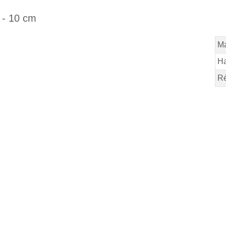
 - 10 cm
Ma
Ha
Ré