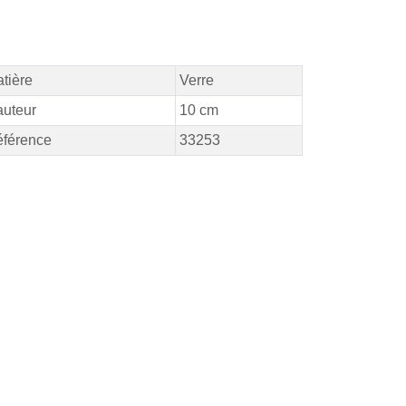
tière
Verre
uteur
10 cm
férence
33253