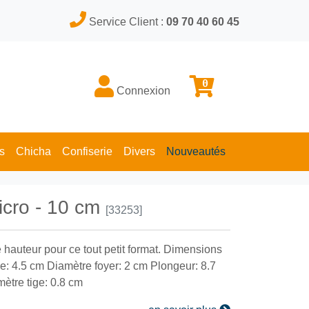
Service Client :
09 70 40 60 45
0
Connexion
s
Chicha
Confiserie
Divers
Nouveautés
icro - 10 cm
[33253]
 hauteur pour ce tout petit format. Dimensions
: 4.5 cm Diamètre foyer: 2 cm Plongeur: 8.7
ètre tige: 0.8 cm