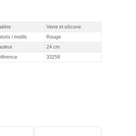
tière
Verre et silicone
loris / motifs
Rouge
uteur
24 cm
férence
33258