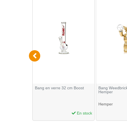
19 cm micro
Bang en verre 32 cm Boost
Bang Weedbrick
Hemper
Hemper
En stock
En stock