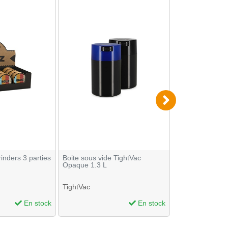
inders 3 parties
Boite sous vide TightVac
Bang en verre 1
Opaque 1.3 L
TightVac
En stock
En stock