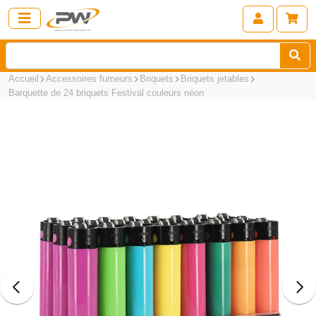
Accueil
Accessoires fumeurs
Briquets
Briquets jetables
Barquette de 24 briquets Festival couleurs néon