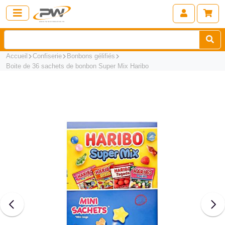
Accueil
Confiserie
Bonbons gélifiés
Boite de 36 sachets de bonbon Super Mix Haribo