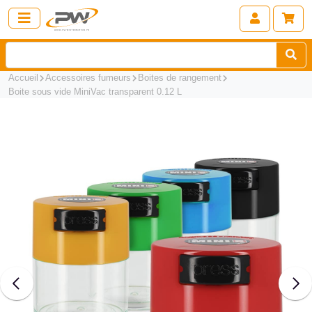
Accueil
Accessoires fumeurs
Boites de rangement
Boite sous vide MiniVac transparent 0.12 L