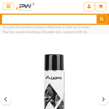
Accueil
Accessoires fumeurs
Machines à tuber ou à rouler
Machine à tuber électrique
Bouteille d'air comprimé 600 mL