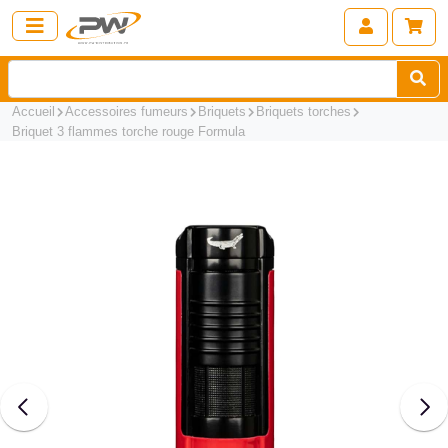
Accueil
Accessoires fumeurs
Briquets
Briquets torches
Briquet 3 flammes torche rouge Formula