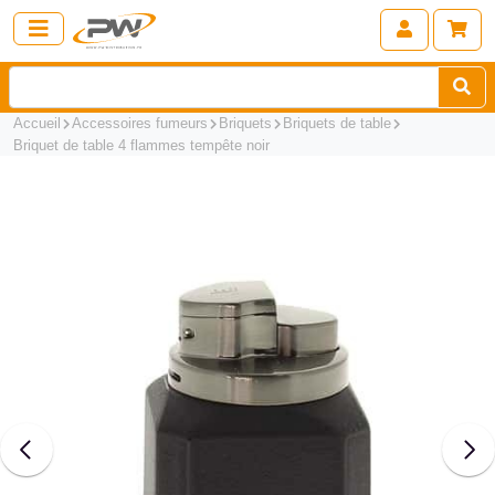
Accueil
Accessoires fumeurs
Briquets
Briquets de table
Briquet de table 4 flammes tempête noir