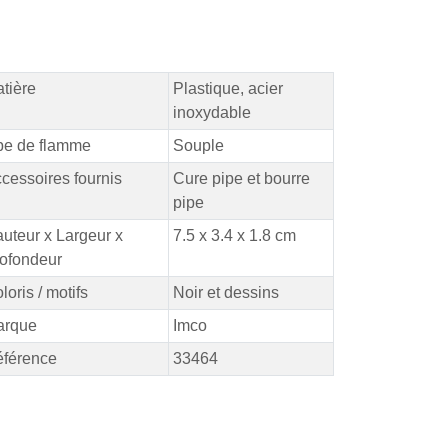
tière
Plastique, acier
inoxydable
pe de flamme
Souple
cessoires fournis
Cure pipe et bourre
pipe
uteur x Largeur x
7.5 x 3.4 x 1.8 cm
ofondeur
loris / motifs
Noir et dessins
arque
Imco
férence
33464