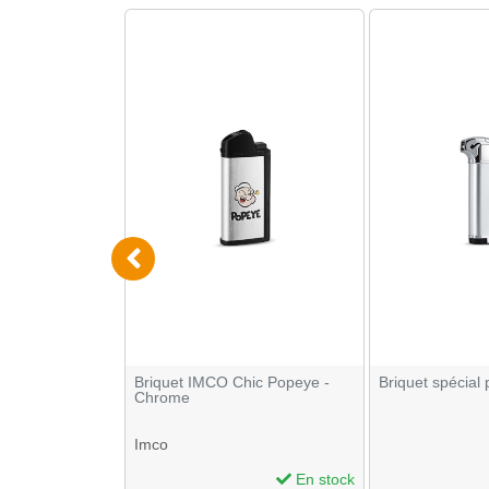
s de 250 tubes
Briquet IMCO Chic Popeye -
Briquet spécial p
Chrome
Imco
En stock
En stock