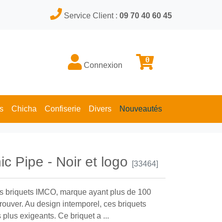
Service Client :
09 70 40 60 45
0
Connexion
s
Chicha
Confiserie
Divers
Nouveautés
c Pipe - Noir et logo
[33464]
 des briquets IMCO, marque ayant plus de 100
prouver. Au design intemporel, ces briquets
 plus exigeants. Ce briquet a ...