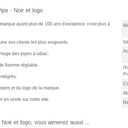
pe - Noir et logo
, marque ayant plus de 100 ans d'existence, n'est plus à
Ma
ty
ire vos clients les plus exigeants.
Ac
umage des pipes à tabac.
de flamme réglable.
Ha
Pr
intégrés.
Co
pipes et du logo de la marque.
M
 en vente sur notre site.
Ré
oir et logo, vous aimerez aussi ...