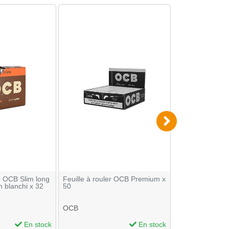
er OCB Slim long
Feuille à rouler OCB Premium x
Feuilles a roul
n blanchi x 32
50
Virgin et Tips x
OCB
OCB
En stock
En stock