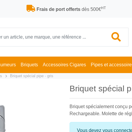
HT
Frais de port offerts
dès 500€
Fumeurs
Briquets
Accessoires Cigares
Pipes et accessoire
ts
Briquet spécial pipe - gris
Briquet spécial p
Briquet spécialement conçu po
Rechargeable. Molette de rég
Vous devez vous connecter 