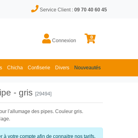
Service Client :
09 70 40 60 45
0
Connexion
s
Chicha
Confiserie
Divers
Nouveautés
ipe - gris
[29494]
ur l'allumage des pipes. Couleur gris.
lage.
à votre compte afin de connaitre nos tarifs.