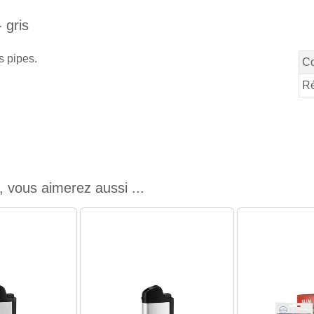
 gris
s pipes.
Co
Ré
, vous aimerez aussi ...