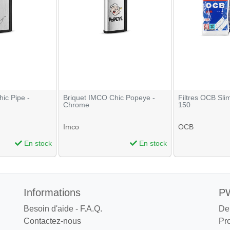
ic Pipe -
Briquet IMCO Chic Popeye -
Filtres OCB Sli
Chrome
150
Imco
OCB
En stock
En stock
Informations
PW
Besoin d'aide - F.A.Q.
De
Contactez-nous
Pr