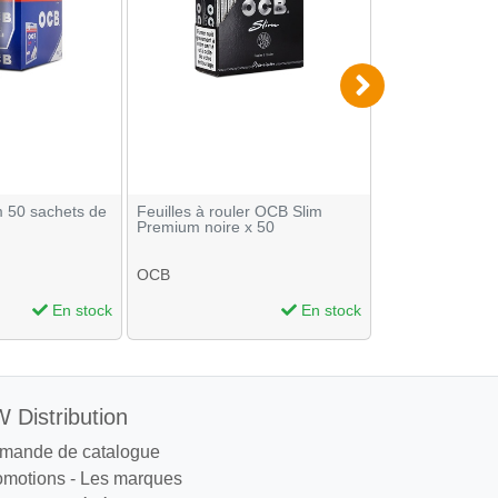
m 50 sachets de
Feuilles à rouler OCB Slim
Feuilles à roule
Premium noire x 50
Brown x 50
OCB
Beuz
En stock
En stock
 Distribution
mande de catalogue
omotions
-
Les marques