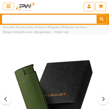
Accueil
Accessoires fumeurs
Briquets
Briquets torches
Briquet tempête avec décapsuleur - Khaki mat