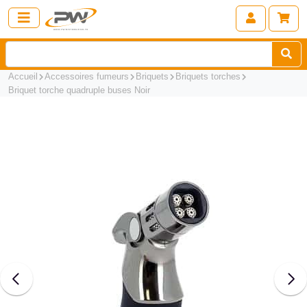
Accueil
Accessoires fumeurs
Briquets
Briquets torches
Briquet torche quadruple buses Noir