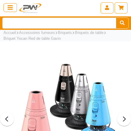
Accueil
Accessoires fumeurs
Briquets
Briquets de table
Briquet Yocan Red de table Gavin