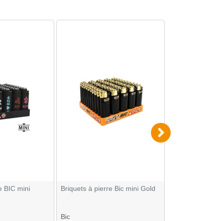
e BIC mini
Briquets à pierre Bic mini Gold
Briquets à pierr
couleurs
Bic
Bic