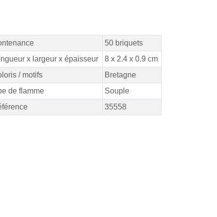
ontenance
50 briquets
ngueur x largeur x épaisseur
8 x 2.4 x 0.9 cm
loris / motifs
Bretagne
pe de flamme
Souple
férence
35558