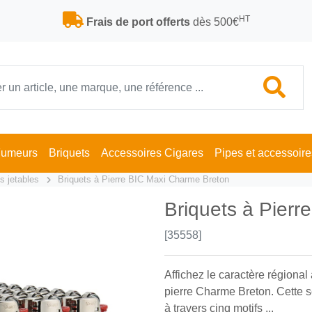
HT
Frais de port offerts
dès 500€
Fumeurs
Briquets
Accessoires Cigares
Pipes et accessoire
s jetables
Briquets à Pierre BIC Maxi Charme Breton
Briquets à Pier
[35558]
Affichez le caractère régional 
pierre Charme Breton. Cette sé
à travers cinq motifs ...