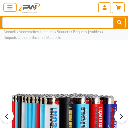
Accueil
Accessoires fumeurs
Briquets
Briquets jetables
Briquets à pierre Bic mini Marseille