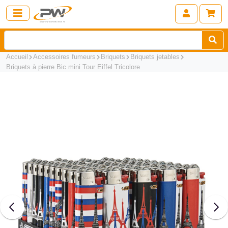
Accueil
Accessoires fumeurs
Briquets
Briquets jetables
Briquets à pierre Bic mini Tour Eiffel Tricolore