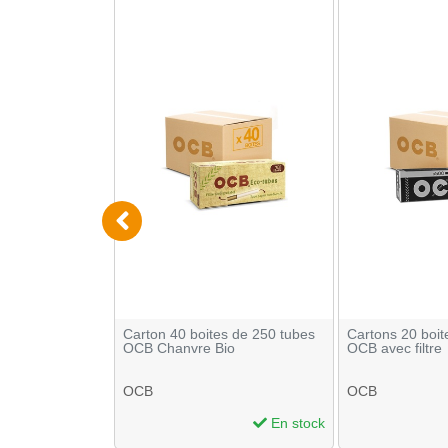
s de 250 tubes
Carton 40 boites de 250 tubes
Cartons 20 boit
OCB Chanvre Bio
OCB avec filtre
OCB
OCB
En stock
En stock