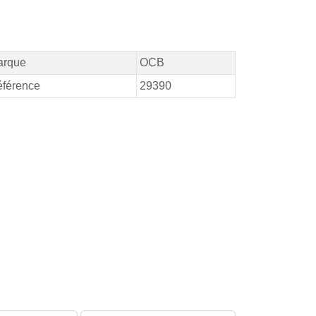
arque
OCB
férence
29390