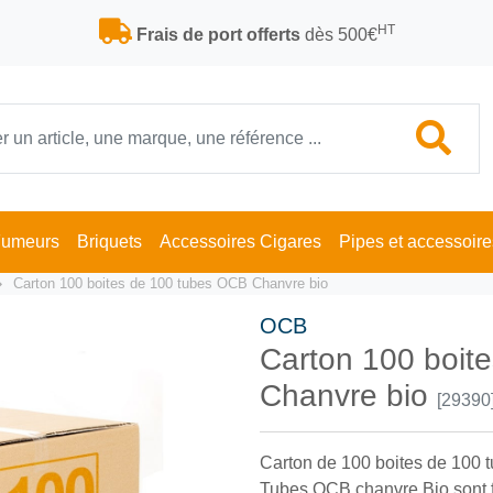
HT
Frais de port offerts
dès 500€
Fumeurs
Briquets
Accessoires Cigares
Pipes et accessoire
Carton 100 boites de 100 tubes OCB Chanvre bio
OCB
Carton 100 boit
Chanvre bio
[29390
Carton de 100 boites de 100 t
Tubes OCB chanvre Bio sont fa