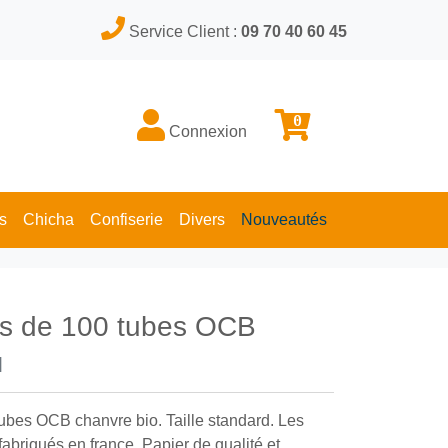
Service Client :
09 70 40 60 45
0
Connexion
s
Chicha
Confiserie
Divers
Nouveautés
es de 100 tubes OCB
]
ubes OCB chanvre bio. Taille standard. Les
briqués en france. Papier de qualité et