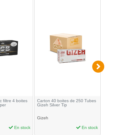
filtre 4 boites
Carton 40 boites de 250 Tubes
Tubes OCB avec 
aper
Gizeh Silver Tip
de 100 - Just P
Gizeh
OCB
En stock
En stock