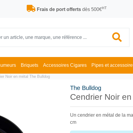
HT
Frais de port offerts
dès 500€
Fumeurs
Briquets
Accessoires Cigares
Pipes et accessoire
ier Noir en métal The Bulldog
The Bulldog
Cendrier Noir e
Un cendrier en métal de la m
cm