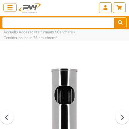
Accueil
Accessoires fumeurs
Cendriers
Cendrier poubelle 56 cm chromé