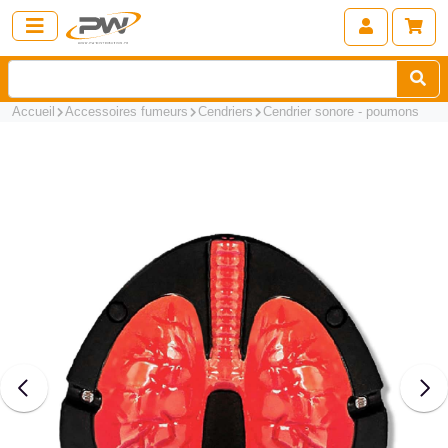
Accueil
Accessoires fumeurs
Cendriers
Cendrier sonore - poumons