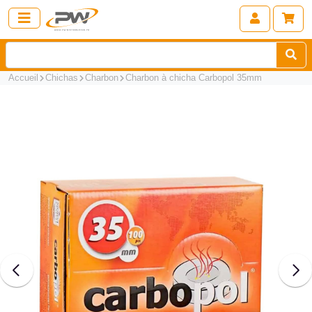
Accueil
Chichas
Charbon
Charbon à chicha Carbopol 35mm