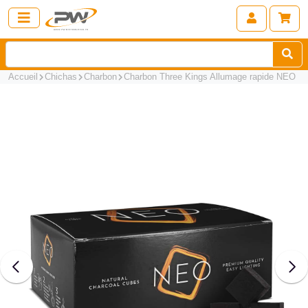
Accueil
Chichas
Charbon
Charbon Three Kings Allumage rapide NEO