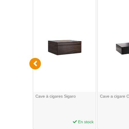
 plastique pour
Cave à cigares Sigaro
Cave a cigare 
En stock
En stock