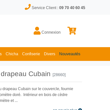
Service Client :
09 70 40 60 45
0
Connexion
s
Chicha
Confiserie
Divers
Nouveautés
es drapeau Cubain
[28660]
u drapeau Cubain sur le couvercle, fournie
omètre doré. Intérieur en bois de cèdre
ètre et ...