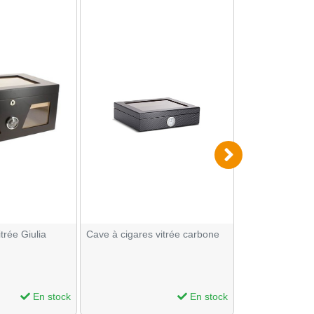
trée Giulia
Cave à cigares vitrée carbone
Cave à cigare l
En stock
En stock