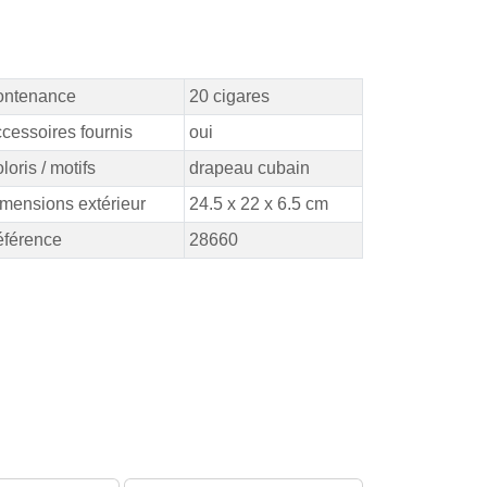
ontenance
20 cigares
cessoires fournis
oui
loris / motifs
drapeau cubain
mensions extérieur
24.5 x 22 x 6.5 cm
férence
28660