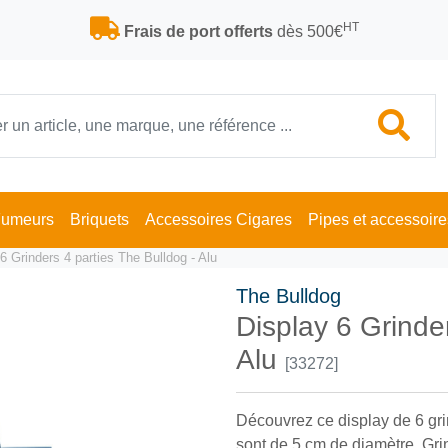
HT
Frais de port offerts
dès 500€
Fumeurs
Briquets
Accessoires Cigares
Pipes et accessoire
6 Grinders 4 parties The Bulldog - Alu
The Bulldog
Display 6 Grinde
Alu
[33272]
Découvrez ce display de 6 gr
sont de 5 cm de diamètre. Gri