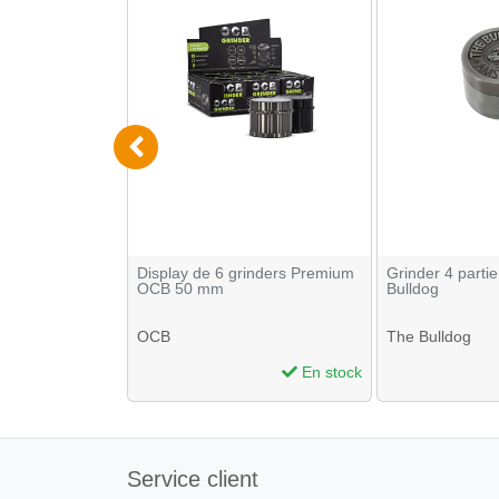
ie 50 mm Gold
Display de 6 grinders Premium
Grinder 4 part
OCB 50 mm
Bulldog
OCB
The Bulldog
En stock
En stock
Service client