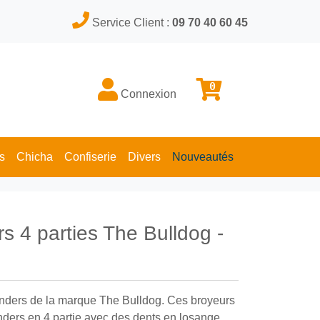
Service Client :
09 70 40 60 45
0
Connexion
s
Chicha
Confiserie
Divers
Nouveautés
rs 4 parties The Bulldog -
inders de la marque The Bulldog. Ces broyeurs
nders en 4 partie avec des dents en losange