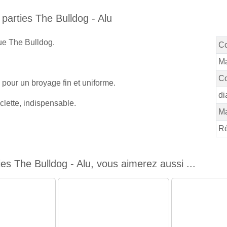
 parties The Bulldog - Alu
ue The Bulldog.
C
Ma
Co
 pour un broyage fin et uniforme.
di
clette, indispensable.
M
Ré
es The Bulldog - Alu, vous aimerez aussi ...