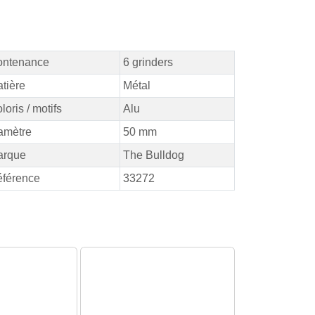
ontenance
6 grinders
tière
Métal
loris / motifs
Alu
amètre
50 mm
arque
The Bulldog
férence
33272