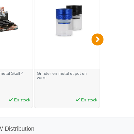
métal Skull 4
Grinder en métal et pot en
Grinder 4 parti
verre
En stock
En stock
 Distribution