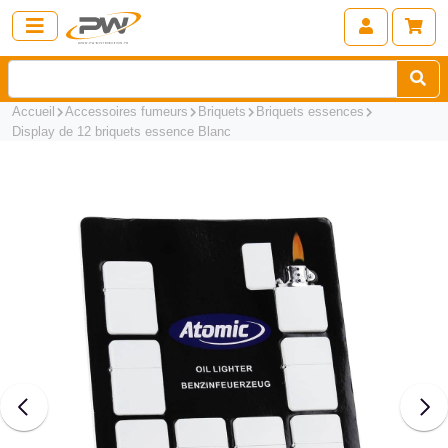
Accueil
Accessoires fumeurs
Briquets
Briquets essences
Display de 12 briquets essence Blanc