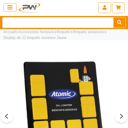
Accueil
Accessoires fumeurs
Briquets
Briquets essences
Display de 12 briquets essence Jaune