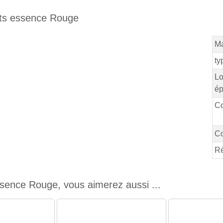
uets essence Rouge
Ma
ty
Lo
ép
Co
Co
Ré
sence Rouge, vous aimerez aussi ...