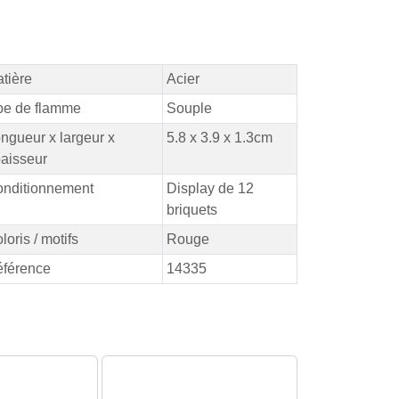
tière
Acier
pe de flamme
Souple
ngueur x largeur x
5.8 x 3.9 x 1.3cm
aisseur
nditionnement
Display de 12
briquets
loris / motifs
Rouge
férence
14335