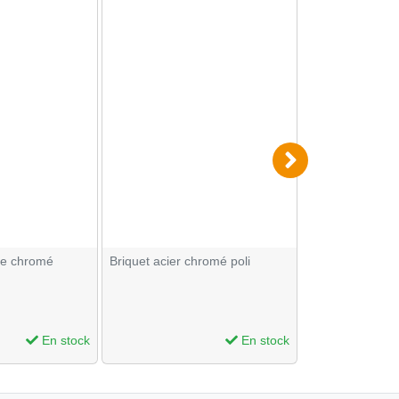
ce chromé
Briquet acier chromé poli
Coffret classic 
essences
En stock
En stock