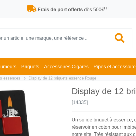
HT
Frais de port offerts
dès 500€
Fumeurs
Briquets
Accessoires Cigares
Pipes et accessoire
ts essences
Display de 12 briquets essence Rouge
Display de 12 b
[14335]
Un solide briquet à essence, 
réservoir en coton pour imbibe
notre site. Très résistant aux 