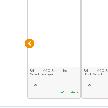
res Acti Tube
Briquet IMCO Streamline -
Briquet IMCO St
rbon 6mm
Nickel classique
Black Nickel
Imco
Imco
En stock
En stock