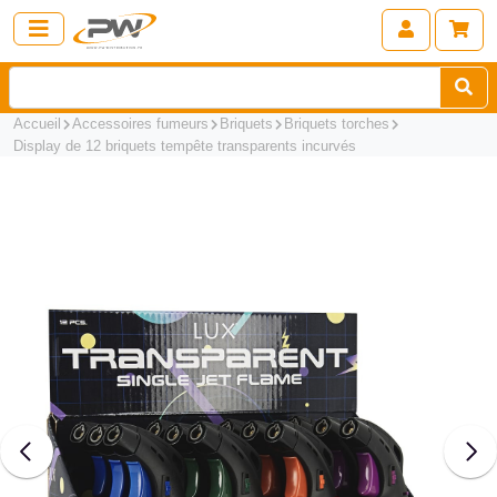
Accueil
Accessoires fumeurs
Briquets
Briquets torches
Display de 12 briquets tempête transparents incurvés