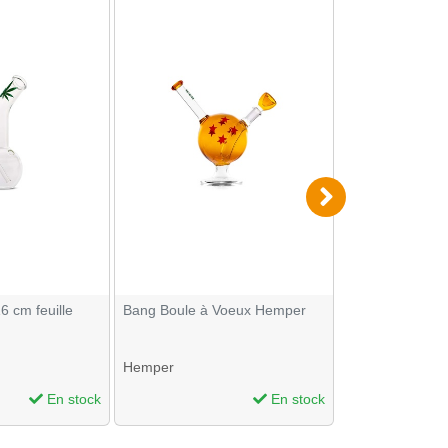
6 cm feuille
Bang Boule à Voeux Hemper
Cendrier de po
Hemper
RAW
En stock
En stock