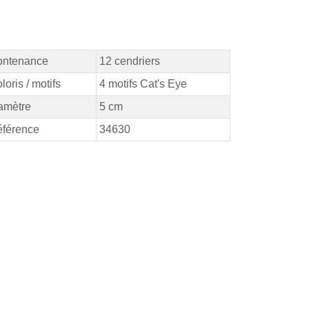
ontenance
12 cendriers
loris / motifs
4 motifs Cat's Eye
amètre
5 cm
férence
34630