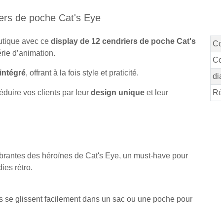
iers de poche Cat's Eye
outique avec ce
display de 12 cendriers de poche Cat's
C
érie d’animation.
Co
 intégré
, offrant à la fois style et praticité.
di
duire vos clients par leur
design unique
et leur
Ré
ibrantes des héroïnes de Cat's Eye, un must-have pour
ies rétro.
rs se glissent facilement dans un sac ou une poche pour