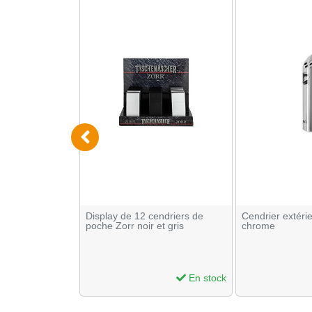
ndriers de
Display de 12 cendriers de
Cendrier extéri
ue
poche Zorr noir et gris
chrome
En stock
En stock