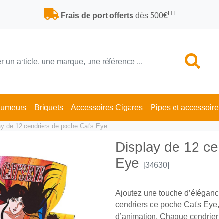
HT
Frais de port offerts
dès 500€
Fumeurs
Briquets
Accessoires Cigares
Pipes et accessoire
ay de 12 cendriers de poche Cat's Eye
Display de 12 ce
Eye
[34630]
Ajoutez une touche d’élégance
cendriers de poche Cat's Eye, 
d’animation. Chaque cendrier .