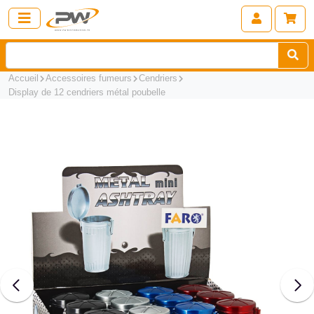
Accueil
Accessoires fumeurs
Cendriers
Display de 12 cendriers métal poubelle