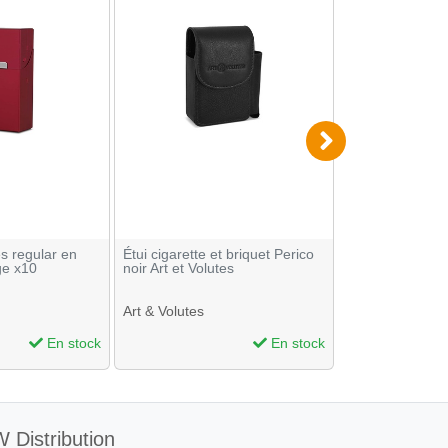
es regular en
Étui cigarette et briquet Perico
Display de 8 étu
ge x10
noir Art et Volutes
effet miroir
Art & Volutes
En stock
En stock
 Distribution