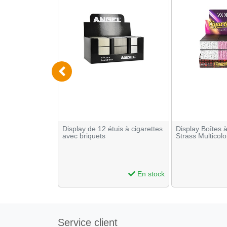
à cigarettes et
Display de 12 étuis à cigarettes
Display Boîtes 
avec briquets
Strass Multicol
En stock
En stock
Service client