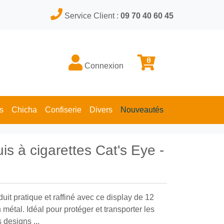
Service Client :
09 70 40 60 45
0
Connexion
s
Chicha
Confiserie
Divers
Nouveautés
is à cigarettes Cat's Eye -
uit pratique et raffiné avec ce display de 12
 métal. Idéal pour protéger et transporter les
 designs ...