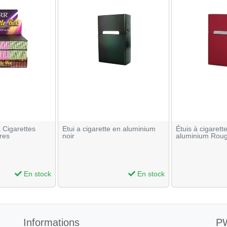
à Cigarettes
Etui a cigarette en aluminium
Étuis à cigarett
ores
noir
aluminium Rou
En stock
En stock
Informations
PW