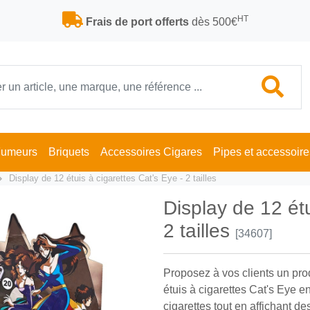
HT
Frais de port offerts
dès 500€
Fumeurs
Briquets
Accessoires Cigares
Pipes et accessoire
Display de 12 étuis à cigarettes Cat's Eye - 2 tailles
Display de 12 étu
2 tailles
[34607]
Proposez à vos clients un prod
étuis à cigarettes Cat's Eye en
cigarettes tout en affichant des