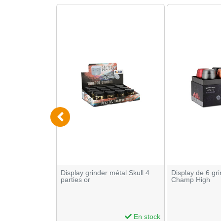
ce 4 parties 50
Display grinder métal Skull 4
Display de 6 gri
parties or
Champ High
En stock
En stock