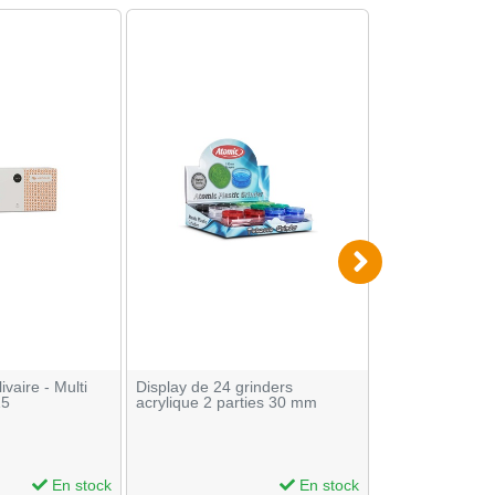
ivaire - Multi
Display de 24 grinders
Grinder 2 parti
15
acrylique 2 parties 30 mm
Chromé
En stock
En stock