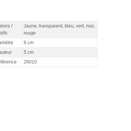
loris /
Jaune, transparent, bleu, vert, noir,
tifs
rouge
amètre
6 cm
uteur
5 cm
férence
26010