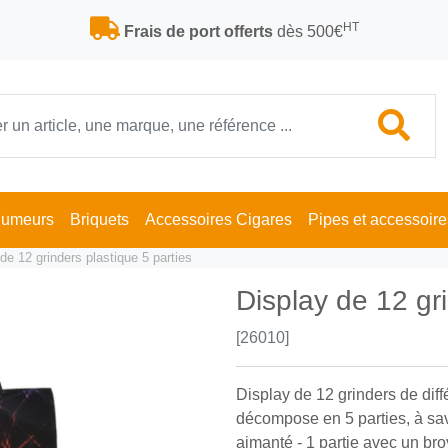
HT
Frais de port offerts
dès 500€
Fumeurs
Briquets
Accessoires Cigares
Pipes et accessoire
de 12 grinders plastique 5 parties
Display de 12 gri
[26010]
Display de 12 grinders de dif
décompose en 5 parties, à savo
aimanté - 1 partie avec un broy