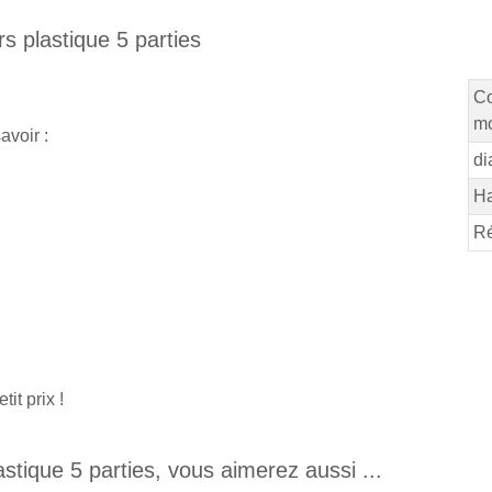
s plastique 5 parties
Co
mo
avoir :
di
Ha
Ré
it prix !
stique 5 parties, vous aimerez aussi ...