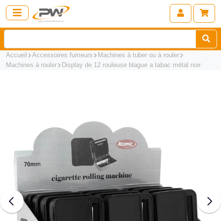
Accueil
Accessoires fumeurs
Machines à tuber ou à rouler
Machines à rouler
Display de 12 rouleuse blague a tabac métal noir