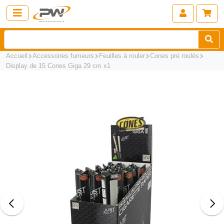
Accueil
Accessoires fumeurs
Feuilles à rouler
Cones pré roulés
Display de 15 Cones Giga 29 cm x1