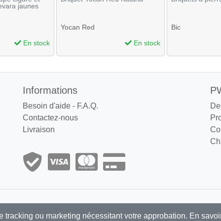
evara jaunes
Yocan Red
Bic
En stock
En stock
Informations
PW
Besoin d'aide - F.A.Q.
De
Contactez-nous
Pr
Livraison
Co
Cha
ution : Grossiste, distributeur articles fumeurs exclusivement 
de tracking ou marketing nécessitant votre approbation.
En savoi