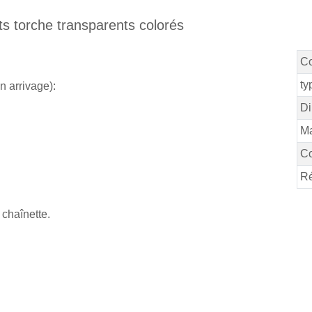
ts torche transparents colorés
C
ty
n arrivage):
Di
Ma
Co
Ré
chaînette.