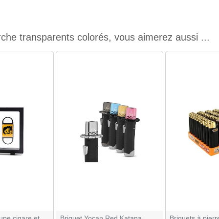
che transparents colorés, vous aimerez aussi ...
upe cigare et
Briquet Yocan Red Katana
Briquets à pierr