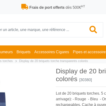
HT
Frais de port offerts
dès 500€
Fumeurs
Briquets
Accessoires Cigares
Pipes et accessoire
ts torches
Display de 20 briquets torche transparents colorés
Display de 20 br
colorés
[30380]
Lot de 20 briquets torches. 5 c
arrivage): - Rouge - Bleu - O
rechargeables. Cache à ouvert