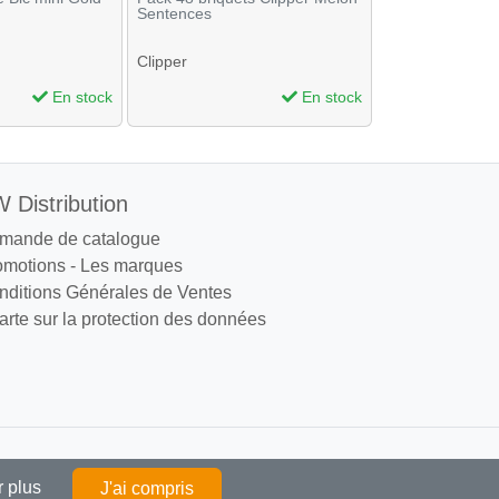
Sentences
flammes
Clipper
En stock
En stock
 Distribution
mande de catalogue
omotions
-
Les marques
nditions Générales de Ventes
rte sur la protection des données
réservé aux professionnels
r plus
J'ai compris