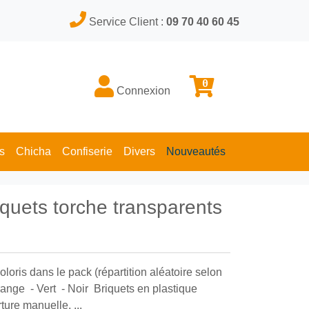
Service Client :
09 70 40 60 45
0
Connexion
s
Chicha
Confiserie
Divers
Nouveautés
iquets torche transparents
oloris dans le pack (répartition aléatoire selon
range - Vert - Noir Briquets en plastique
ure manuelle, ...