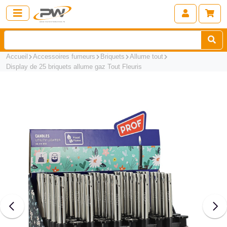
Accueil
Accessoires fumeurs
Briquets
Allume tout
Display de 25 briquets allume gaz Tout Fleuris