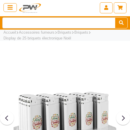
Accueil
Accessoires fumeurs
Briquets
Briquets
Display de 25 briquets électronique Noël