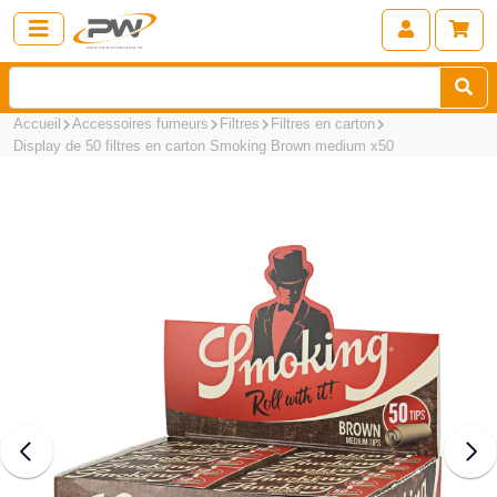
Accueil
Accessoires fumeurs
Filtres
Filtres en carton
Display de 50 filtres en carton Smoking Brown medium x50