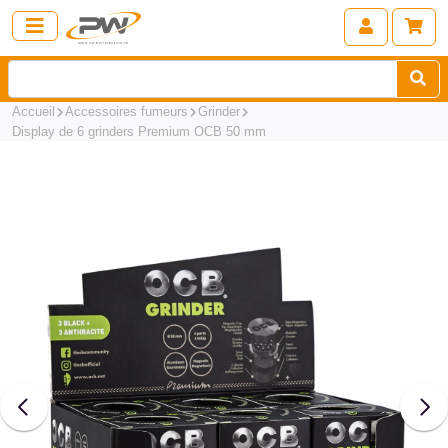
Accueil
Accessoires fumeurs
Grinder
Display de 6 grinders Premium OCB 50 mm