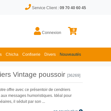
Service Client :
09 70 40 60 45
0
Connexion
s
Chicha
Confiserie
Divers
Nouveautés
iers Vintage poussoir
[36269]
tre offre avec ce présentoir de cendriers
t aux messages humoristiques. Idéal pour
aires, il séduit par son ...