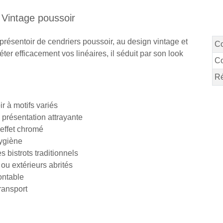
 Vintage poussoir
 présentoir de cendriers poussoir, au design vintage et
C
r efficacement vos linéaires, il séduit par son look
Co
Ré
r à motifs variés
e présentation attrayante
 effet chromé
hygiène
bistrots traditionnels
ou extérieurs abrités
ontable
transport