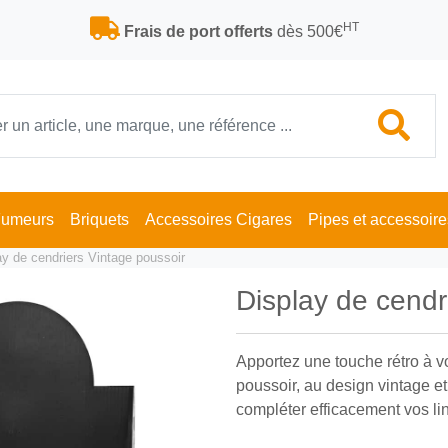
HT
Frais de port offerts
dès 500€
Fumeurs
Briquets
Accessoires Cigares
Pipes et accessoire
ay de cendriers Vintage poussoir
Display de cendr
Apportez une touche rétro à vo
poussoir, au design vintage e
compléter efficacement vos liné