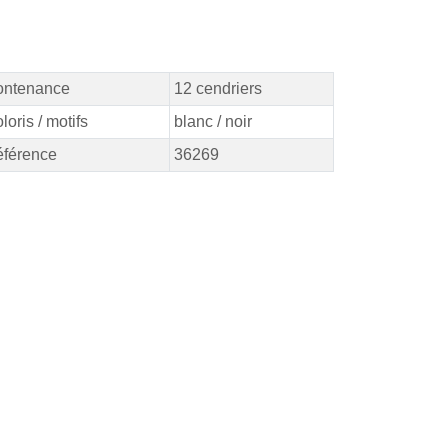
ontenance
12 cendriers
loris / motifs
blanc / noir
férence
36269