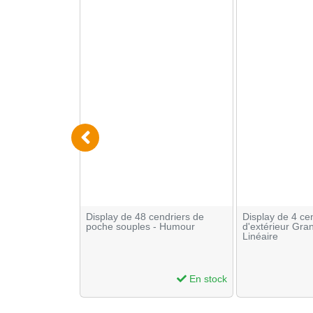
n métal The
Display de 48 cendriers de
Display de 4 ce
poche souples - Humour
d'extérieur Gr
Linéaire
En stock
En stock