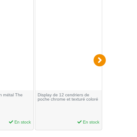
n métal The
Display de 12 cendriers de
Cendrier en ver
poche chrome et texturé coloré
Bulldog
The Bulldog
En stock
En stock