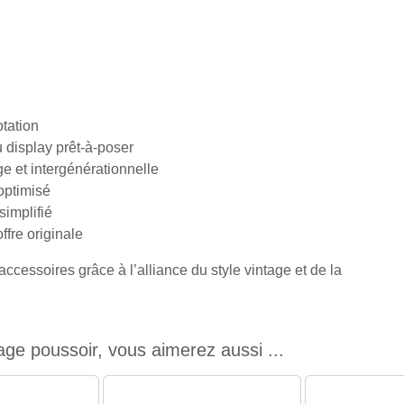
otation
u display prêt-à-poser
ge et intergénérationnelle
optimisé
simplifié
ffre originale
cessoires grâce à l’alliance du style vintage et de la
ge poussoir, vous aimerez aussi ...