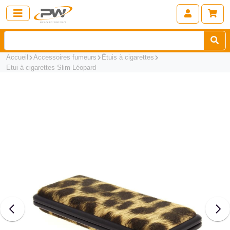
Accueil
Accessoires fumeurs
Étuis à cigarettes
Etui à cigarettes Slim Léopard