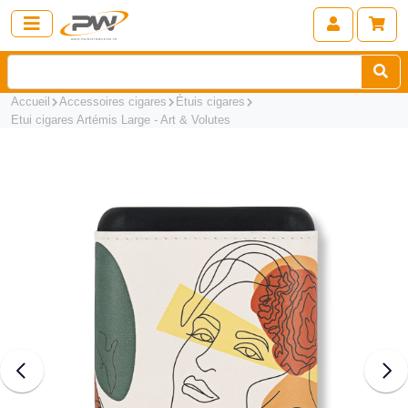
Accueil
Accessoires cigares
Étuis cigares
Etui cigares Artémis Large - Art & Volutes